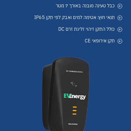
כבל טעינה מובנה באורך 7 מטר
תנאי חוץ: אטימה למים ואבק לפי תקן IP65
כולל התקן זיהוי זליגת זרם DC
תקן אירופאי CE