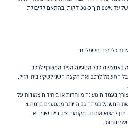
ציבוריות, טעינת DC יכולה לספק טעינה של עד 80% תוך כ-30 דקות, בהתאם לקיבולת
בור כלי רכב חשמליים:
זה באמצעות כבל הטעינה הנייד המצורף לרכב
ל החשמל לרכב ואת הקצה השני לשקע ביתי רגיל,
 צורך בעמדות טעינה מיוחדות או ביחידות צמודות על
הקיר. עמדות אלו מתחברות לרשת החשמל במתח גבוה יותר ממטענים ברמה 1
יתן למצוא אותם במקומות ציבוריים שונים או
מי נוחות.