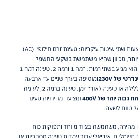
טעינת רכב חשמלי יכולה להתבצע באמצעות שתי שיטות עיקריות: טעינת זרם חילופין (AC)
ישר (DC). טעינת AC נפוצה יותר, מכיוון שהיא משתמשת בשקעי החשמל
הסטנדרטיים המצויים בבתים ובעסקים. הוא מגיע בשתי רמות: רמה 1 ורמה 2. טעינה רמה 1
טי של 230V
ומוסיפה בערך שניים עד ארבעה
מיילים לשעה, מה שהופך אותו מתאים ללילה או טעינה לאורך זמן. טעינה ברמה 2, לעומת
ח גבוה יותר של 400V
ומציעה מהירויות טעינה
ירה או מהירה, משתמשת בציוד מיוחד ותפוקות כוח
 חשמליים. אידיאלי עבור עמדות טעינה מסחריות או