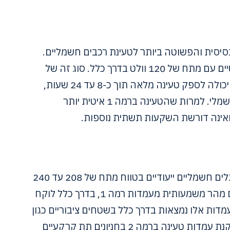
ן האפשרות הבסיסית והפשוטה ביותר לטעינת רכבים חשמליים.
הם משתמשים בשקעים ביתיים סטנדרטיים עם מתח של 120 וולט בדרך כלל. סוג זה של
עמדת טעינה אידיאלית לשימוש מגורים ויכולה לספק טעינה מלאה תוך כ-8 עד 24 שעות,
בהתאם לקיבולת המצבר של הרכב החשמלי. למרות שהטעינה ברמה 1 איטית יותר
ואינה דורשת השקעות תשתית נוספות.
עמדות טעינה ברמה 2 משתמשות במעגלים חשמליים ייעודיים בטווח מתח של 208 עד 240
וולט. הם יכולים להטעין רכבים חשמליים מהר משמעותית מעמדות רמה 1, בדרך כלל לוקח
ה. עמדות אלו נמצאות בדרך כלל בשטחים ציבוריים כגון
מרכזי קניות, בנייני משרדים וחניונים. התקנת עמדות טעינה ברמה 2 בחניונים תת קרקעיים