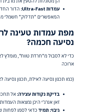
הן מסוגלות להטעין את מרבית הסוללה תו
עמדות Ultra-Fast:
המאפשרים "תדלוק" חשמלי מהי
מפת עמדות טעינה לרכ
נסיעה חכמה?
כדי לא לסבול מ"חרדת טווח", מומלץ ל
ארוכה
(כמו תכנון נסיעה לאילת, תכנון נסיעה ל
בדיקת נקודות עצירה:
אל תחכו ל-5% סוללה. 
זאן אנרג'י היכן נמצאות העמדו
גיבוי: תמיד
כדאי לסמן לפחות ש