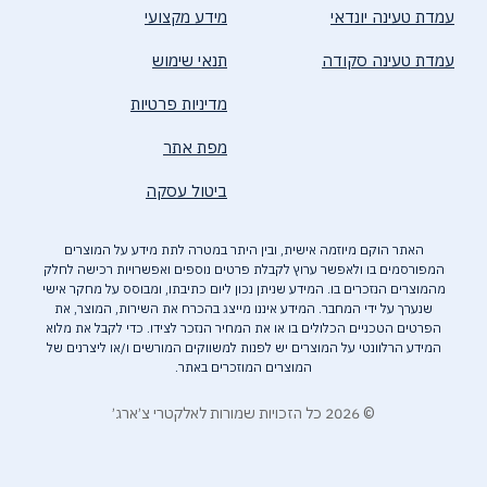
עמדת טעינה יונדאי
מידע מקצועי
עמדת טעינה סקודה
תנאי שימוש
מדיניות פרטיות
מפת אתר
ביטול עסקה
האתר הוקם מיוזמה אישית, ובין היתר במטרה לתת מידע על המוצרים
המפורסמים בו ולאפשר ערוץ לקבלת פרטים נוספים ואפשרויות רכישה לחלק
מהמוצרים הנזכרים בו. המידע שניתן נכון ליום כתיבתו, ומבוסס על מחקר אישי
שנערך על ידי המחבר. המידע איננו מייצג בהכרח את השירות, המוצר, את
הפרטים הטכניים הכלולים בו או את המחיר הנזכר לצידו. כדי לקבל את מלוא
המידע הרלוונטי על המוצרים יש לפנות למשווקים המורשים ו/או ליצרנים של
המוצרים המוזכרים באתר.
© 2026 כל הזכויות שמורות לאלקטרי צ׳ארג׳