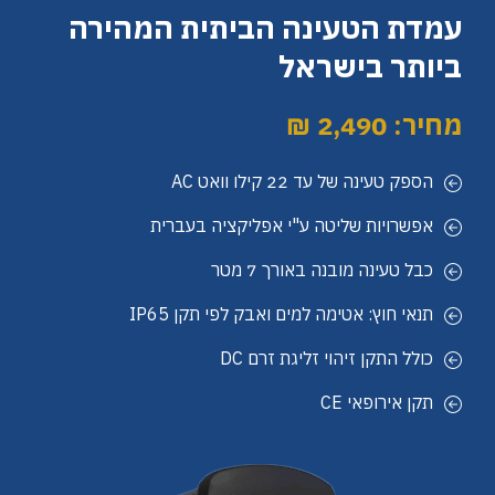
עמדת הטעינה הביתית המהירה
ביותר בישראל
מחיר: 2,490 ₪
הספק טעינה של עד 22 קילו וואט AC
אפשרויות שליטה ע"י אפליקציה בעברית
כבל טעינה מובנה באורך 7 מטר
תנאי חוץ: אטימה למים ואבק לפי תקן IP65
כולל התקן זיהוי זליגת זרם DC
תקן אירופאי CE