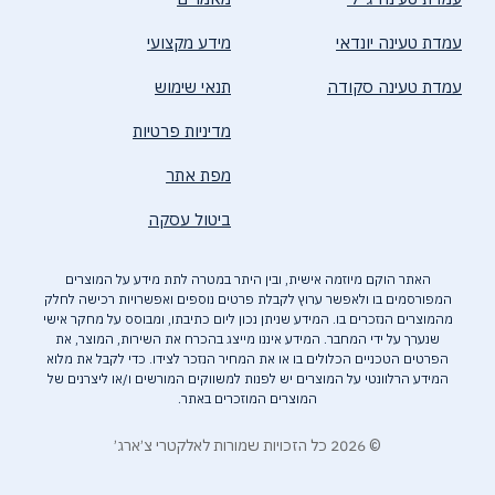
עמדת טעינה יונדאי
מידע מקצועי
עמדת טעינה סקודה
תנאי שימוש
מדיניות פרטיות
מפת אתר
ביטול עסקה
האתר הוקם מיוזמה אישית, ובין היתר במטרה לתת מידע על המוצרים
המפורסמים בו ולאפשר ערוץ לקבלת פרטים נוספים ואפשרויות רכישה לחלק
מהמוצרים הנזכרים בו. המידע שניתן נכון ליום כתיבתו, ומבוסס על מחקר אישי
שנערך על ידי המחבר. המידע איננו מייצג בהכרח את השירות, המוצר, את
הפרטים הטכניים הכלולים בו או את המחיר הנזכר לצידו. כדי לקבל את מלוא
המידע הרלוונטי על המוצרים יש לפנות למשווקים המורשים ו/או ליצרנים של
המוצרים המוזכרים באתר.
© 2026 כל הזכויות שמורות לאלקטרי צ׳ארג׳