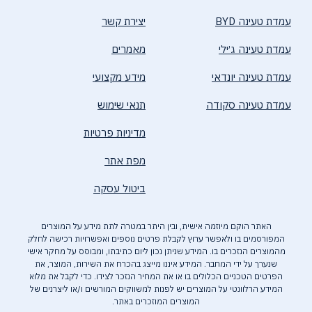
עמדת טעינה BYD
יצירת קשר
עמדת טעינה ג׳ילי
מאמרים
עמדת טעינה יונדאי
מידע מקצועי
עמדת טעינה סקודה
תנאי שימוש
מדיניות פרטיות
מפת אתר
ביטול עסקה
האתר הוקם מיוזמה אישית, ובין היתר במטרה לתת מידע על המוצרים
המפורסמים בו ולאפשר ערוץ לקבלת פרטים נוספים ואפשרויות רכישה לחלק
מהמוצרים הנזכרים בו. המידע שניתן נכון ליום כתיבתו, ומבוסס על מחקר אישי
שנערך על ידי המחבר. המידע איננו מייצג בהכרח את השירות, המוצר, את
הפרטים הטכניים הכלולים בו או את המחיר הנזכר לצידו. כדי לקבל את מלוא
המידע הרלוונטי על המוצרים יש לפנות למשווקים המורשים ו/או ליצרנים של
המוצרים המוזכרים באתר.