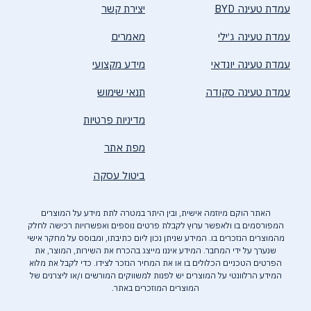
עמדת טעינה BYD
יצירת קשר
עמדת טעינה ג׳ילי
מאמרים
עמדת טעינה יונדאי
מידע מקצועי
עמדת טעינה סקודה
תנאי שימוש
מדיניות פרטיות
מפת אתר
ביטול עסקה
האתר הוקם מיוזמה אישית, ובין היתר במטרה לתת מידע על המוצרים
המפורסמים בו ולאפשר ערוץ לקבלת פרטים נוספים ואפשרויות רכישה לחלק
מהמוצרים הנזכרים בו. המידע שניתן נכון ליום כתיבתו, ומבוסס על מחקר אישי
שנערך על ידי המחבר. המידע איננו מייצג בהכרח את השירות, המוצר, את
הפרטים הטכניים הכלולים בו או את המחיר הנזכר לצידו. כדי לקבל את מלוא
המידע הרלוונטי על המוצרים יש לפנות למשווקים המורשים ו/או ליצרנים של
המוצרים המוזכרים באתר.